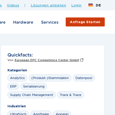
s
Videos
|
Lösungen anbieten
Login
DE
are
Hardware
Services
Anfrage Starten
Quickfacts:
Von
European EPC Competence Center GmbH
Kategorien
Analytics
(Produkt-)Stammdaten
Datenpool
ERP
Serialisierung
Supply Chain Management
Track & Trace
Industrien
Ultrafrisch
Apotheke
Apparel