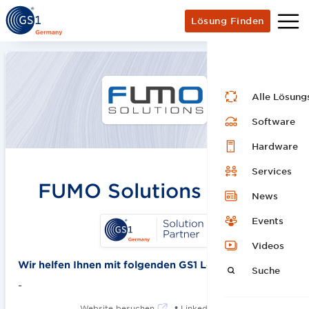
Lösung Finden
Alle Lösung
Software
Hardware
Services
FUMO Solutions GmbH
News
Events
Videos
Wir helfen Ihnen mit folgenden GS1 Lösungen:
Suche
-
•
Website besuchen
LinkedIn