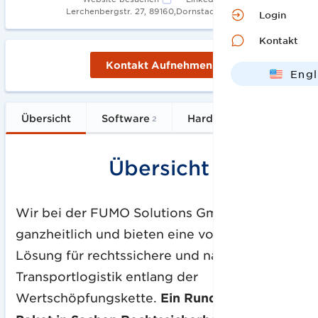
•
Lerchenbergstr. 27, 89160,Dornstadt
2015
Login
Kontakt
Kontakt Aufnehmen
Engl
Deut
Übersicht
Software
Hardware
Services
2
1
Übersicht
Wir bei der FUMO Solutions GmbH denken
ganzheitlich und bieten eine vollumfängliche
Lösung für rechtssichere und nachhaltige
Transportlogistik entlang der
Wertschöpfungskette.
Ein Rundum-sorglos-