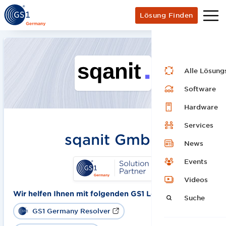
Lösung Finden
Alle Lösung
Software
Hardware
Services
sqanit GmbH
News
Events
Videos
Wir helfen Ihnen mit folgenden GS1 Lösungen:
Suche
GS1 Germany Resolver