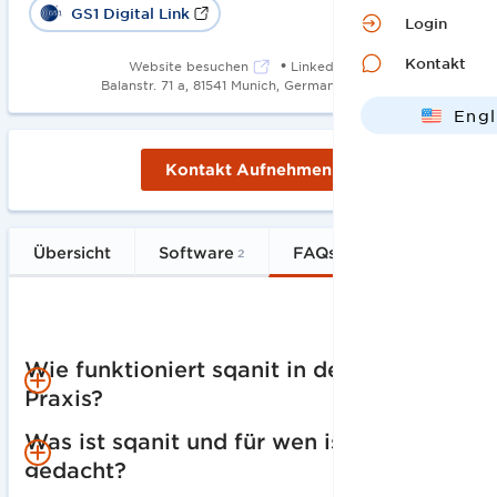
GS1 Digital Link
Login
Kontakt
•
Website besuchen
LinkedIn
•
Balanstr. 71 a, 81541 Munich, Germany
2017
Engl
Deut
Kontakt Aufnehmen
Übersicht
Software
FAQs
2
6
Wie funktioniert sqanit in der 
Praxis?
Was ist sqanit und für wen ist es 
Techniker scannen einen GS1-konformen QR-Code
direkt am Gerät und haben sofort Zugriff auf alle
gedacht?
relevanten Informationen, ohne App, ohne Login. Die