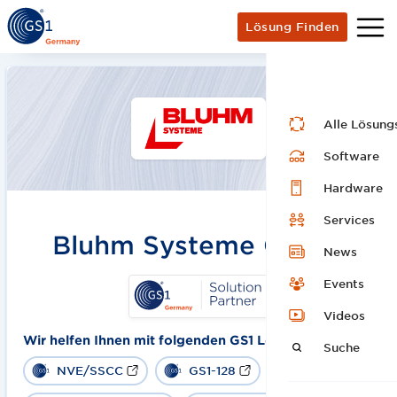
Lösung Finden
Alle Lösung
Software
Hardware
Services
Bluhm Systeme GmbH
News
Events
Videos
Wir helfen Ihnen mit folgenden GS1 Lösungen:
Suche
NVE/SSCC
GS1-128