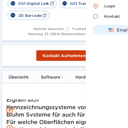
GS1 Digital Link
GS1 Transportetikett
Login
2D Barcode
Kontakt
•
Website besuchen
LinkedIn
Engl
•
Maarweg 33, 53619 Rheinbreitbach
1968
Deut
Kontakt Aufnehmen
Übersicht
Software
Hardware
Service
2
7
Eignen sich 
Kennzeichnungssysteme von 
Bluhm Systeme für auch für meine 
Branche?
Für welche Oberflächen eignet 
Unsere Kennzeichnungslösungen eignen sich für alle