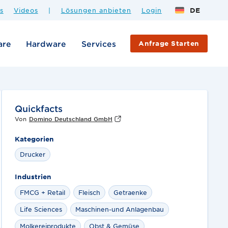
s
Videos
|
Lösungen anbieten
Login
DE
are
Hardware
Services
Anfrage Starten
Quickfacts
Von
Domino Deutschland GmbH
Kategorien
Drucker
Industrien
FMCG + Retail
Fleisch
Getraenke
Life Sciences
Maschinen-und Anlagenbau
Molkereiprodukte
Obst & Gemüse