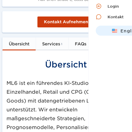
Login
Kontakt
Kontakt Aufnehmen
Engl
Deut
Übersicht
Services
FAQs
1
Übersicht
ML6 ist ein führendes KI-Studio, das
Einzelhandel, Retail und CPG (Consumer
Goods) mit datengetriebenen Lösungen
unterstützt. Wir entwickeln
maßgeschneiderte Strategien,
Prognosemodelle, Personalisierungssysteme