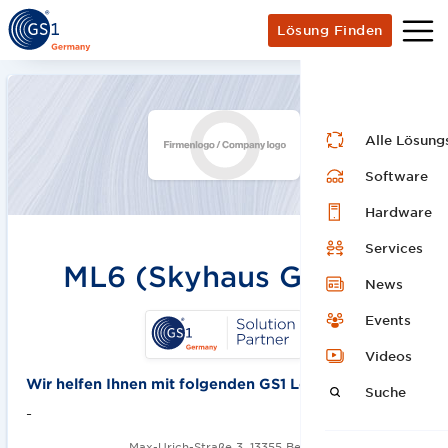
Lösung Finden
Alle Lösung
Software
Hardware
Services
ML6 (Skyhaus GmbH)
News
Events
Videos
Wir helfen Ihnen mit folgenden GS1 Lösungen:
Suche
-
Max-Urich-Straße 3, 13355 Berlin