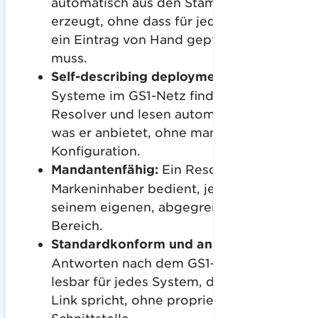
automatisch aus den Stammdaten
erzeugt, ohne dass für jedes Produkt
ein Eintrag von Hand gepflegt werden
muss.
Self-describing deployment:
Andere
Systeme im GS1-Netz finden den
Resolver und lesen automatisch aus,
was er anbietet, ohne manuelle
Konfiguration.
Mandantenfähig:
Ein Resolver, der viele
Markeninhaber bedient, jeder mit
seinem eigenen, abgegrenzten
Bereich.
Standardkonform und anschlussfähig:
Antworten nach dem GS1-Standard,
lesbar für jedes System, das GS1 Digital
Link spricht, ohne proprietäre