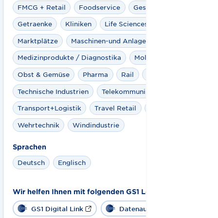
FMCG + Retail
Foodservice
Gesundheitswesen
Getraenke
Kliniken
Life Sciences
Marktplätze
Maschinen-und Anlagenbau
Medizinprodukte / Diagnostika
Molkereiprodukte
Obst & Gemüse
Pharma
Rail
Spielwaren
Technische Industrien
Telekommunikation
Transport+Logistik
Travel Retail
Ultrafrisch
Wehrtechnik
Windindustrie
Sprachen
Deutsch
Englisch
Wir helfen Ihnen mit folgenden GS1 Lösungen:
GS1 Digital Link
Datenaustausch