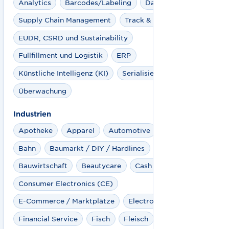
Analytics
Barcodes/Labeling
Datenpool
Supply Chain Management
Track & Trace
EUDR, CSRD und Sustainability
Fullfillment und Logistik
ERP
Künstliche Intelligenz (KI)
Serialisierung
Überwachung
Industrien
Apotheke
Apparel
Automotive
Aviation
Bahn
Baumarkt / DIY / Hardlines
Bauwirtschaft
Beautycare
Cash Logistics
Consumer Electronics (CE)
E-Commerce / Marktplätze
Electro
Fashion
Financial Service
Fisch
Fleisch