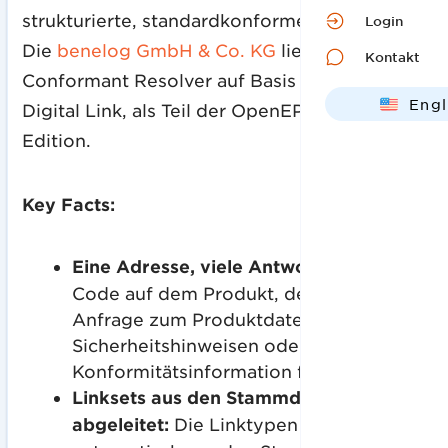
strukturierte, standardkonforme Antworten.
Login
Die
benelog GmbH & Co. KG
liefert einen GS1
Kontakt
Conformant Resolver auf Basis von GS1
Engl
Digital Link, als Teil der OpenEPCIS Business
Deut
Edition.
Key Facts:
Eine Adresse, viele Antworten:
Ein
Code auf dem Produkt, der je nach
Anfrage zum Produktdatenblatt, zu
Sicherheitshinweisen oder zur
Konformitätsinformation führt.
Linksets aus den Stammdaten
abgeleitet:
Die Linktypen werden