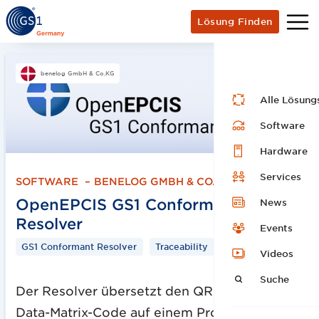
Lösung Finden
benelog GmbH & Co.KG
Alle Lösung
Software
Hardware
Services
SOFTWARE
–
BENELOG GMBH & CO.KG
OpenEPCIS GS1 Conformant
News
Resolver
Events
GS1 Conformant Resolver
Traceability
Videos
Suche
Der Resolver übersetzt den QR-Code oder
Data-Matrix-Code auf einem Produkt in