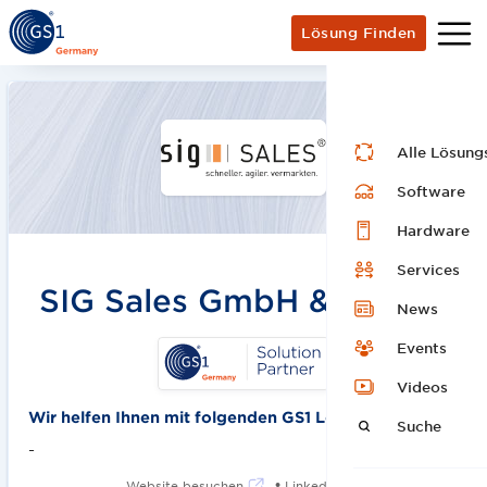
Lösung Finden
Alle Lösung
Software
Hardware
Services
SIG Sales GmbH & Co. KG
News
Events
Videos
Wir helfen Ihnen mit folgenden GS1 Lösungen:
Suche
-
•
Website besuchen
LinkedIn