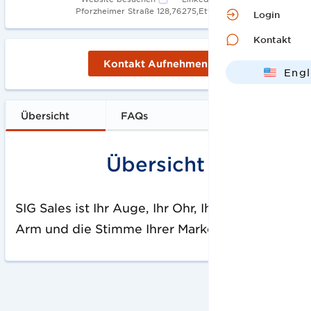
Pforzheimer Straße 128,76275,Ettlingen
Login
Kontakt
Kontakt Aufnehmen
Engl
Deut
Übersicht
FAQs
Übersicht
SIG Sales ist Ihr Auge, Ihr Ohr, Ihr verlängerter
Arm und die Stimme Ihrer Marke am POS.