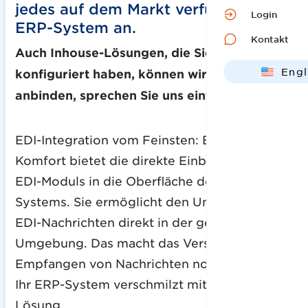
jedes auf dem Markt verfügbare
Login
ERP-System an.
Kontakt
Auch Inhouse-Lösungen, die Sie selbst
Engl
konfiguriert haben, können wir nahtlos
Deut
anbinden, sprechen Sie uns einfach an!
EDI-Integration vom Feinsten: Besonderen
Komfort bietet die direkte Einbindung eines
EDI-Moduls in die Oberfläche des ERP-
Systems. Sie ermöglicht den Umgang mit
EDI-Nachrichten direkt in der gewohnten
Umgebung. Das macht das Versenden und
Empfangen von Nachrichten noch bequemer.
Ihr ERP-System verschmilzt mit unserer EDI-
Lösung.