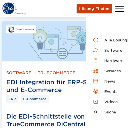
Lösung Finden
TrueCommerce
Alle Lösung
Software
Hardware
Services
SOFTWARE
–
TRUECOMMERCE
EDI Integration für ERP-Systeme
News
und E-Commerce
Events
ERP
E-Commerce
Videos
Suche
Die EDI-Schnittstelle von
TrueCommerce DiCentral bindet