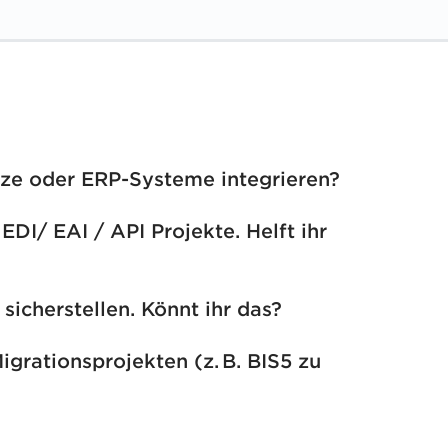
tze oder ERP-Systeme integrieren?
DI/ EAI / API Projekte. Helft ihr 
, strukturiert und abgestimmt auf Ihr internes Setup – ohne
nt, Mapping-Programmierung und Development unterstützt
cherstellen. Könnt ihr das?
rationsprojekten (z. B. BIS5 zu 
n schnell und qualifiziert bei Störungen - inklusive SLA.
nehmenskritischen Prozesse.
mstellung, Konvertierung von Mappings und Testkoordination.
erenzen.