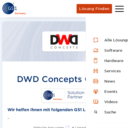
Lösung Finden
Alle Lösung
Software
Hardware
Services
DWD Concepts GmbH
News
Events
Videos
Wir helfen Ihnen mit folgenden GS1 Lösungen:
Suche
-
•
Website besuchen
LinkedIn