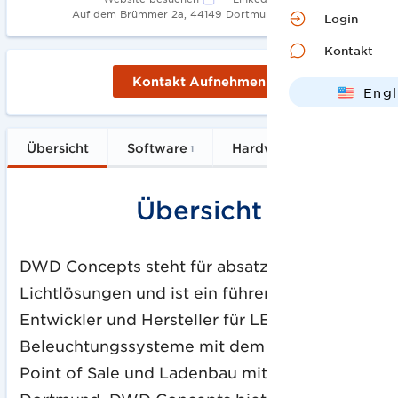
•
Auf dem Brümmer 2a, 44149 Dortmund
2006
Login
Kontakt
Kontakt Aufnehmen
Engl
Deut
Übersicht
Software
Hardware
Services
1
5
Übersicht
DWD Concepts steht für absatzfördernde
Lichtlösungen und ist ein führender
Entwickler und Hersteller für LED-
Beleuchtungssysteme mit dem Schwerpunkt
Point of Sale und Ladenbau mit Sitz in