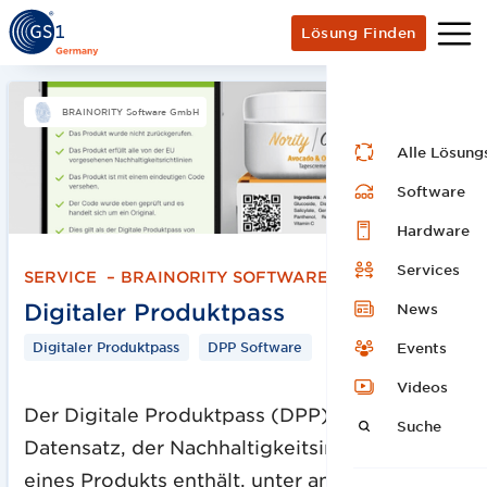
Lösung Finden
BRAINORITY Software GmbH
Alle Lösung
Software
Hardware
Services
SERVICE
–
BRAINORITY SOFTWARE GMBH
Digitaler Produktpass
News
Digitaler Produktpass
DPP Software
Events
Videos
Der Digitale Produktpass (DPP) ist ein
Suche
Datensatz, der Nachhaltigkeitsinformationen
eines Produkts enthält, unter anderem