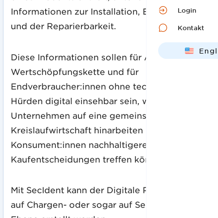
Login
Informationen zur Installation, Entsorgung
und der Reparierbarkeit.
Kontakt
Engl
Diese Informationen sollen für Akteure der
Deut
Wertschöpfungskette und für
Endverbraucher:innen ohne technische
Hürden digital einsehbar sein, wodurch
Unternehmen auf eine gemeinsame
Kreislaufwirtschaft hinarbeiten und
Konsument:innen nachhaltigere
Kaufentscheidungen treffen können.
Mit SecIdent kann der Digitale Produktpass
auf Chargen- oder sogar auf Seriennummer-