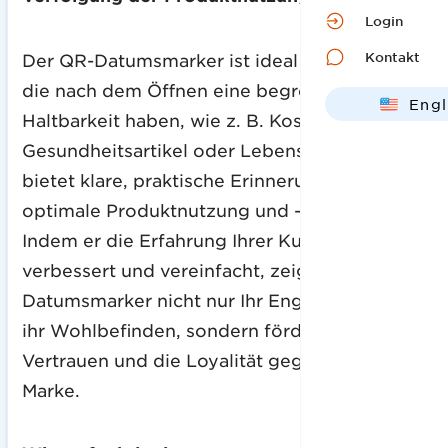
Login
Kontakt
Der QR-Datumsmarker ist ideal für Produkte,
die nach dem Öffnen eine begrenzte
Engl
Haltbarkeit haben, wie z. B. Kosmetika,
Deut
Gesundheitsartikel oder Lebensmittel, und
bietet klare, praktische Erinnerungen für eine
optimale Produktnutzung und -sicherheit.
Indem er die Erfahrung Ihrer Kunden
verbessert und vereinfacht, zeigt der
Datumsmarker nicht nur Ihr Engagement für
ihr Wohlbefinden, sondern fördert auch das
Vertrauen und die Loyalität gegenüber Ihrer
Marke.