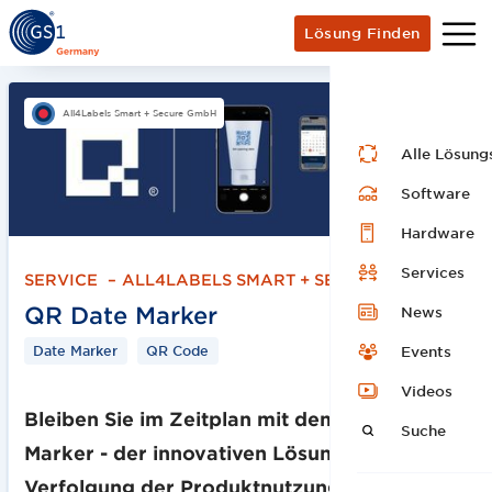
Lösung Finden
All4Labels Smart + Secure GmbH
Alle Lösung
Software
Hardware
Services
SERVICE
–
ALL4LABELS SMART + SECURE GMBH
QR Date Marker
News
Date Marker
QR Code
Events
Videos
Bleiben Sie im Zeitplan mit dem QR Date
Suche
Marker - der innovativen Lösung zur
Verfolgung der Produktnutzung!