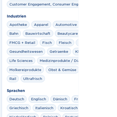
Customer Engagement, Consumer Engagement
Industrien
Apotheke
Apparel
Automotive
Aviation
Bahn
Bauwirtschaft
Beautycare
FMCG + Retail
Fisch
Fleisch
Foodservice
Gesundheitswesen
Getraenke
Kliniken
Life Sciences
Medizinprodukte / Diagnostika
Molkereiprodukte
Obst & Gemüse
Pharma
Rail
Ultrafrisch
Sprachen
Deutsch
Englisch
Dänisch
Französisch
Griechisch
Italienisch
Kroatisch
Niederländisch
Polnisch
Portugisisch