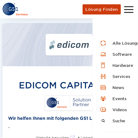
Lösung Finden
Alle Lösung
Software
Hardware
Services
EDICOM CAPITAL S.L.
News
Events
Videos
Wir helfen Ihnen mit folgenden GS1 Lösungen:
Suche
-
•
Website besuchen
LinkedIn