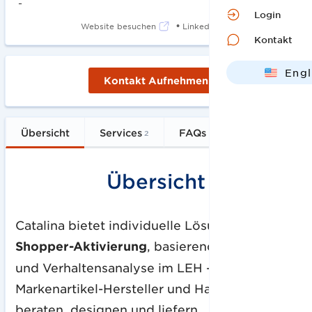
-
Login
•
Website besuchen
LinkedIn
Kontakt
Engl
Kontakt Aufnehmen
Deut
Übersicht
Services
FAQs
2
Übersicht
Catalina bietet individuelle Lösungen zur
Shopper-Aktivierung
, basierend auf Kauf-
und Verhaltensanalyse im LEH - für
Markenartikel-Hersteller und Handel. Wie
beraten, designen und liefern