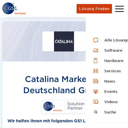
Lösung Finden
Alle Lösung
Software
Hardware
Services
Catalina Marketing
News
Deutschland GmbH
Events
Videos
Suche
Wir helfen Ihnen mit folgenden GS1 Lösungen: