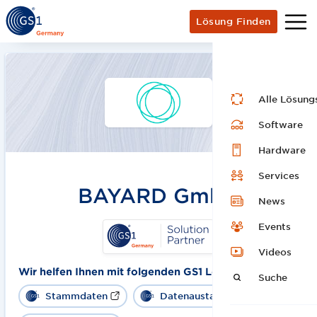
Lösung Finden
Alle Lösung
Software
Hardware
Services
BAYARD GmbH
News
Events
Videos
Wir helfen Ihnen mit folgenden GS1 Lösungen:
Suche
Stammdaten
Datenaustausch