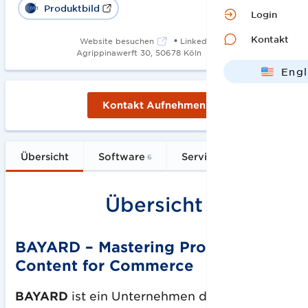
Produktbild
Login
Kontakt
•
Website besuchen
LinkedIn
•
Agrippinawerft 30, 50678 Köln
2011
Engl
Deut
Kontakt Aufnehmen
Übersicht
Software
Services
FAQs
6
2
Übersicht
BAYARD – Mastering Product
Content for Commerce
BAYARD
ist ein Unternehmen der Markant