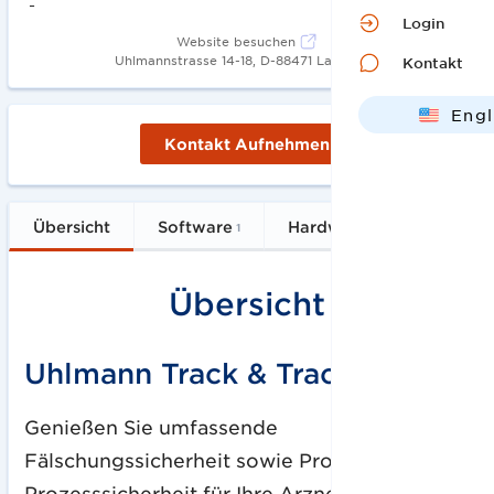
-
Login
Website besuchen
Uhlmannstrasse 14-18, D-88471 Laupheim
Kontakt
Engl
Kontakt Aufnehmen
Deut
Übersicht
Software
Hardware
Services
1
1
Übersicht
Uhlmann Track & Trace
Genießen Sie umfassende
Fälschungssicherheit sowie Produkt- und
Prozesssicherheit für Ihre Arzneimittel und