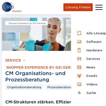
Lösung Finden
Shopper Experience by GS1 Germany
Alle Lösung
Software
Hardware
Services
SERVICE
–
News
SHOPPER EXPERIENCE BY GS1 GERMANY
CM Organisations- und
Events
Prozessberatung
Videos
Organisationsberatung
Prozessberatung
Suche
CM-Strukturen stärken. Effizienz steigern.