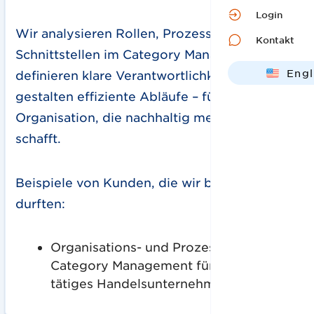
Login
Wir analysieren Rollen, Prozesse und
Kontakt
Schnittstellen im Category Management,
Engl
definieren klare Verantwortlichkeiten und
gestalten effiziente Abläufe – für eine
Deut
Organisation, die nachhaltig mehr Wert
schafft.
Beispiele von Kunden, die wir begleiten
durften:
Organisations- und Prozessberatung im
Category Management für ein national
tätiges Handelsunternehmen in DACH.