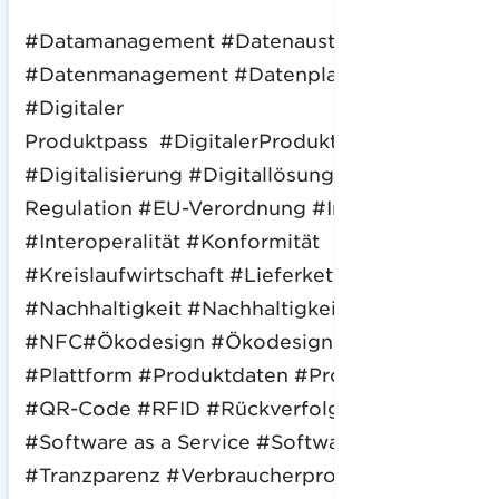
#Datamanagement #Datenaustausch
#Datenmanagement #Datenplattform
#Digitaler
Produktpass #DigitalerProduktpass
#Digitalisierung #Digitallösung #DPP #EU-
Regulation #EU-Verordnung #Innovation
#Interoperalität #Konformität
#Kreislaufwirtschaft #Lieferkette
#Nachhaltigkeit #Nachhaltigkeitspass
#NFC#Ökodesign #Ökodesignverordnung
#Plattform #Produktdaten #Produktpass
#QR-Code #RFID #Rückverfolgbarkeit #Saas
#Software as a Service #Softwarelösung
#Tranzparenz #Verbraucherprodukte