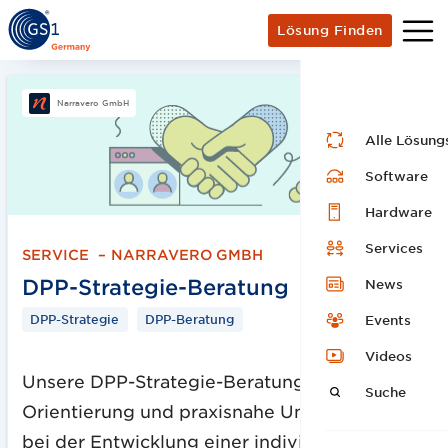
Lösung Finden
Narravero GmbH
Alle Lösung
Software
Hardware
Services
SERVICE
–
NARRAVERO GMBH
DPP-Strategie-Beratung
News
DPP-Strategie
DPP-Beratung
Events
Videos
Unsere DPP-Strategie-Beratung bietet
Suche
Orientierung und praxisnahe Unterstützung
bei der Entwicklung einer individuellen