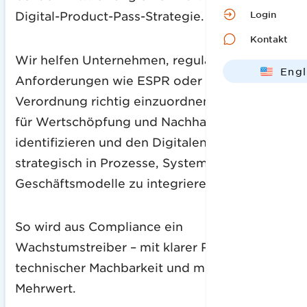
Login
Digital-Product-Pass-Strategie.
Kontakt
Wir helfen Unternehmen, regulatorische
Engl
Anforderungen wie ESPR oder EU-
Deut
Verordnung richtig einzuordnen, Potenziale
für Wertschöpfung und Nachhaltigkeit zu
identifizieren und den Digitalen Produktpass
strategisch in Prozesse, Systeme und
Geschäftsmodelle zu integrieren.
So wird aus Compliance ein
Wachstumstreiber – mit klarer Roadmap,
technischer Machbarkeit und messbarem
Mehrwert.