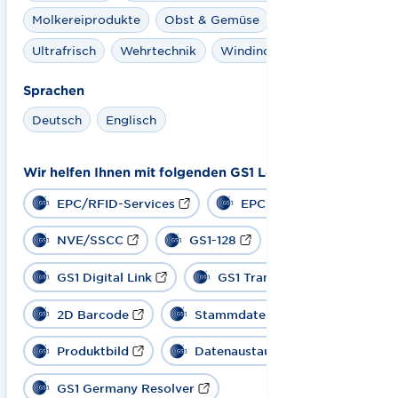
Molkereiprodukte
Obst & Gemüse
Spielwaren
Ultrafrisch
Wehrtechnik
Windindustrie
Sprachen
Deutsch
Englisch
Wir helfen Ihnen mit folgenden GS1 Lösungen:
EPC/RFID-Services
EPCIS
NVE/SSCC
GS1-128
GS1 Digital Link
GS1 Transportetikett
2D Barcode
Stammdaten
Produktbild
Datenaustausch
GS1 Germany Resolver