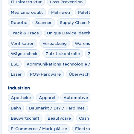
IT-Infrastruktur
Loss Prevention
Medizinprodukt
Mehrweg
Paletten
Payment
Robotic
Scanner
Supply Chain Management
Track & Trace
Unique Device Identification (UDI)
Verifikation
Verpackung
Warensicherung
Wägetechnik
Zutrittskontrolle
Zahlungssystem
ESL
Kommunikations-technologie / Netzwerk
Laser
POS-Hardware
Überwachungstechnik
Industrien
Apotheke
Apparel
Automotive
Aviation
Bahn
Baumarkt / DIY / Hardlines
Bauwirtschaft
Beautycare
Cash Logistics
E-Commerce / Marktplätze
Electro