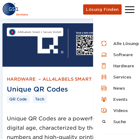
Lösung Finden
All4Labels Smart + Secure GmbH
Alle Lösung
Software
Hardware
Services
HARDWARE
–
ALL4LABELS SMART + SECURE GMBH
Unique QR Codes
News
QR Code
Tech
Events
Videos
Unique QR Codes are a powerful tool in the
Suche
digital age, characterized by their serial
numbers and high-quality printing. Their