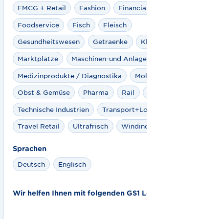
FMCG + Retail
Fashion
Financial Service
Foodservice
Fisch
Fleisch
Gesundheitswesen
Getraenke
Kliniken
Marktplätze
Maschinen-und Anlagenbau
Medizinprodukte / Diagnostika
Molkereiprodukte
Obst & Gemüse
Pharma
Rail
Spielwaren
Technische Industrien
Transport+Logistik
Travel Retail
Ultrafrisch
Windindustrie
Sprachen
Deutsch
Englisch
Wir helfen Ihnen mit folgenden GS1 Lösungen:
-