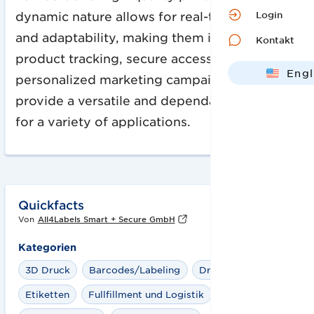
Login
dynamic nature allows for real-time updates
and adaptability, making them invaluable in
Kontakt
product tracking, secure access control, and
Engl
personalized marketing campaigns. They
Deut
provide a versatile and dependable solution
for a variety of applications.
Quickfacts
Von
All4Labels Smart + Secure GmbH
Kategorien
3D Druck
Barcodes/Labeling
Drucker
Etiketten
Fullfillment und Logistik