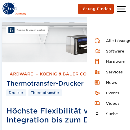
Lösung Finden
Koenig & Bauer Coding
Alle Lösung
Software
Hardware
Services
HARDWARE
–
KOENIG & BAUER CODING
Thermotransfer-Drucker
News
Drucker
Thermotransfer
Events
Videos
Höchste Flexibilität vom der
Suche
Integration bis zum Druck