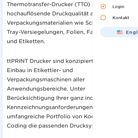
Thermotransfer-Drucker (TTO) sind ideal für
Login
hochauflösende Druckqualität auf flexiblen
Kontakt
Verpackungsmaterialien wie Schlauchbeutel,
Tray-Versiegelungen, Folien, Faltschachteln
Engl
und Etiketten.
Deut
ttPRINT Drucker sind konzipiert für den
Einbau in Etikettier- und
Verpackungsmaschinen aller
Anwendungsbereiche. Unter
Berücksichtigung Ihrer ganz individuellen
Kennzeichnungsanforderungen bietet das
umfangreiche Portfolio von Koenig & Bauer
Coding die passenden Drucksysteme.