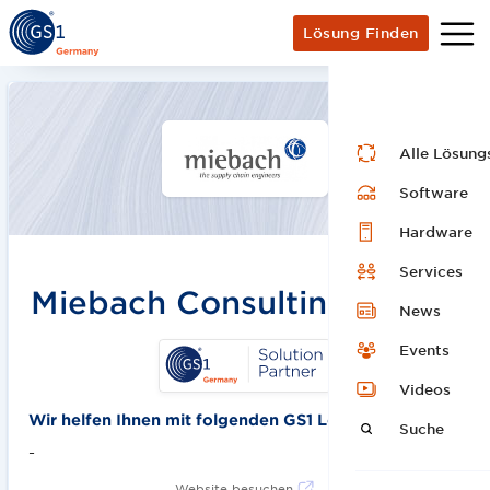
Lösung Finden
Alle Lösung
Software
Hardware
Services
Miebach Consulting GmbH
News
Events
Videos
Wir helfen Ihnen mit folgenden GS1 Lösungen:
Suche
-
Website besuchen