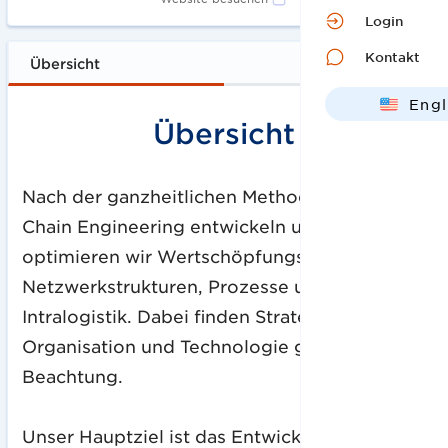
Login
Kontakt
Übersicht
Engl
Übersicht
Deut
Nach der ganzheitlichen Methode des Supply
Chain Engineering entwickeln und
optimieren wir Wertschöpfungsketten,
Netzwerkstrukturen, Prozesse und
Intralogistik. Dabei finden Strategie,
Organisation und Technologie gleichermaßen
Beachtung.
Unser Hauptziel ist das Entwickeln und