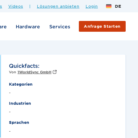
s
Videos
|
Lösungen anbieten
Login
DE
are
Hardware
Services
Anfrage Starten
Quickfacts:
Von
1WorldSync GmbH
Kategorien
-
Industrien
-
Sprachen
-