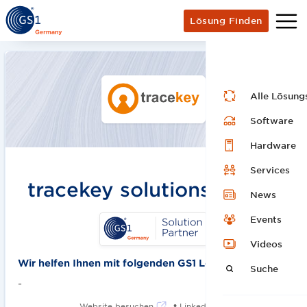
Lösung Finden
Alle Lösung
Software
Hardware
Services
tracekey solutions GmbH
News
Events
Videos
Wir helfen Ihnen mit folgenden GS1 Lösungen:
Suche
-
•
Website besuchen
LinkedIn