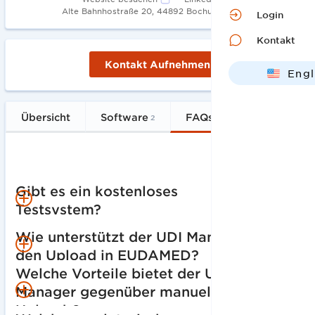
•
Alte Bahnhostraße 20, 44892 Bochum
2013
Login
Kontakt
Kontakt Aufnehmen
Engl
Deut
Übersicht
Software
FAQs
2
5
Gibt es ein kostenloses 
Testsystem?
Wie unterstützt der UDI Manager 
Ja, Sie können den mytracekey UDI Manager in der
FREE-Version kostenlos testen.
den Upload in EUDAMED?
Welche Vorteile bietet der UDI 
Der UDI Manager führt Nutzer durch den gesamten
Manager gegenüber manuellen 
Upload-Prozess, prüft die Daten auf Vollständigkeit
Uploads?
und Konformität und ermöglicht die direkte