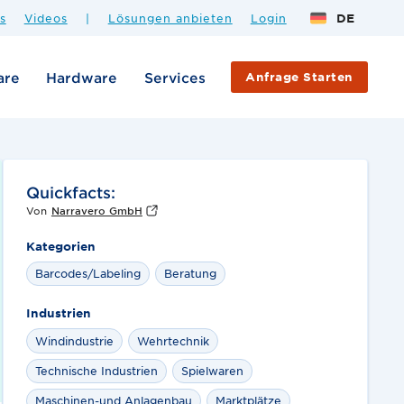
s
Videos
|
Lösungen anbieten
Login
DE
are
Hardware
Services
Anfrage Starten
Quickfacts:
Von
Narravero GmbH
Kategorien
Barcodes/Labeling
Beratung
Industrien
Windindustrie
Wehrtechnik
Technische Industrien
Spielwaren
Maschinen-und Anlagenbau
Marktplätze