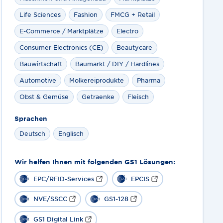
Life Sciences
Fashion
FMCG + Retail
E-Commerce / Marktplätze
Electro
Consumer Electronics (CE)
Beautycare
Bauwirtschaft
Baumarkt / DIY / Hardlines
Automotive
Molkereiprodukte
Pharma
Obst & Gemüse
Getraenke
Fleisch
Sprachen
Deutsch
Englisch
Wir helfen Ihnen mit folgenden GS1 Lösungen:
EPC/RFID-Services
EPCIS
NVE/SSCC
GS1-128
GS1 Digital Link