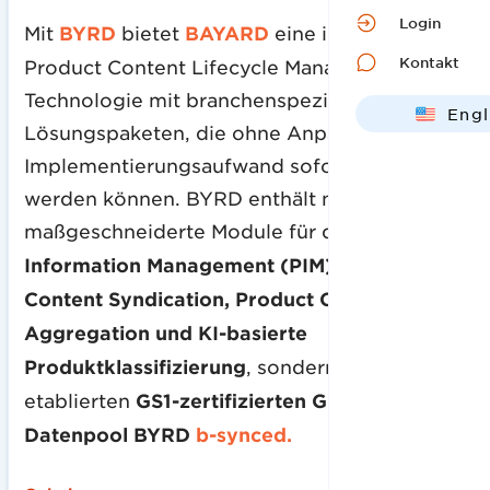
Login
Mit
BYRD
bietet
BAYARD
eine intelligente
Kontakt
Product Content Lifecycle Management
Technologie mit branchenspezifischen
Engl
Lösungspaketen, die ohne Anpassungs- oder
Deut
Implementierungsaufwand sofort eingesetzt
werden können. BYRD enthält nicht nur
maßgeschneiderte Module für das
Product
Information Management (PIM), Product
Content Syndication, Product Content
Aggregation und KI-basierte
Produktklassifizierung
, sondern auch den
etablierten
GS1-zertifizierten GDSN-
Datenpool BYRD
b-synced.