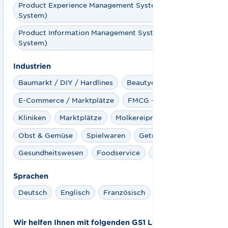
Product Experience Management System (PXM-
System)
Product Information Management System (PIM-
System)
Industrien
Baumarkt / DIY / Hardlines
Beautycare
E-Commerce / Marktplätze
FMCG + Retail
Kliniken
Marktplätze
Molkereiprodukte
Obst & Gemüse
Spielwaren
Getraenke
Gesundheitswesen
Foodservice
Fashion
Sprachen
Deutsch
Englisch
Französisch
Wir helfen Ihnen mit folgenden GS1 Lösungen: