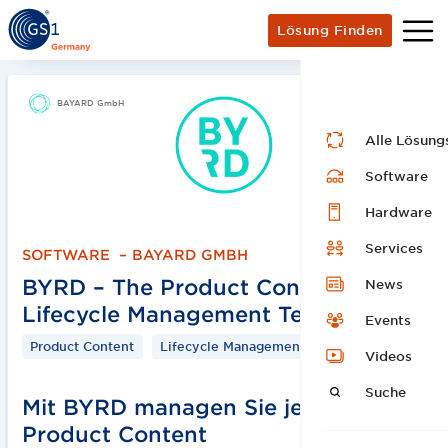
Lösung Finden
BAYARD GmbH
Alle Lösung
Software
Hardware
Services
SOFTWARE
–
BAYARD GMBH
BYRD – The Product Content
News
Lifecycle Management Technology
Events
Product Content
Lifecycle Management
Videos
Suche
Mit BYRD managen Sie jede Art von
Product Content