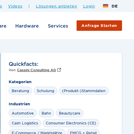
s
Videos
|
Lösungen anbieten
Login
DE
are
Hardware
Services
Anfrage Starten
Quickfacts:
Von
Cassini Consulting AG
Kategorien
Beratung
Schulung
(Produkt-)Stammdaten
Industrien
Automotive
Bahn
Beautycare
Cash Logistics
Consumer Electronics (CE)
E-Commerce / Marktplätze
FMCG + Retail