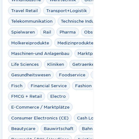
Travel Retail
Transport+Logistik
Telekommunikation
Technische Industrien
Spielwaren
Rail
Pharma
Obst & Gemüse
Molkereiprodukte
Medizinprodukte / Diagnostika
Maschinen-und Anlagenbau
Marktplätze
Life Sciences
Kliniken
Getraenke
Gesundheitswesen
Foodservice
Fleisch
Fisch
Financial Service
Fashion
FMCG + Retail
Electro
E-Commerce / Marktplätze
Consumer Electronics (CE)
Cash Logistics
Beautycare
Bauwirtschaft
Bahn