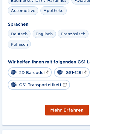
Baumarkt / DIY / Hardlines
Aviation
Apparel
Automotive
Apotheke
Sprachen
Deutsch
Englisch
Französisch
Spanisch
Polnisch
Wir helfen Ihnen mit folgenden GS1 Lösungen:
2D Barcode
GS1-128
GS1 Transportetikett
Mehr Erfahren