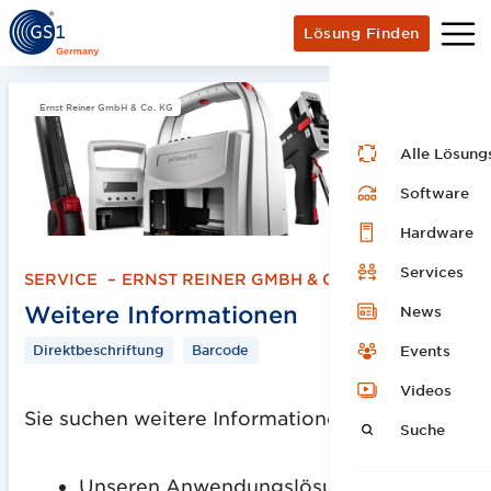
Lösung Finden
Ernst Reiner GmbH & Co. KG
Alle Lösung
Software
Hardware
Services
SERVICE
–
ERNST REINER GMBH & CO. KG
Weitere Informationen
News
Direktbeschriftung
Barcode
Events
Videos
Sie suchen weitere Informationen zu:
Suche
Unseren Anwendungslösungen