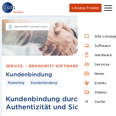
Lösung Finden
BRAINORITY Software GmbH
Alle Lösung
Software
Hardware
Services
SERVICE
–
BRAINORITY SOFTWARE GMBH
Kundenbindung
News
Marketing
Kundenbindung
Events
Videos
Kundenbindung durch
Suche
Authentizität und Sicherheit