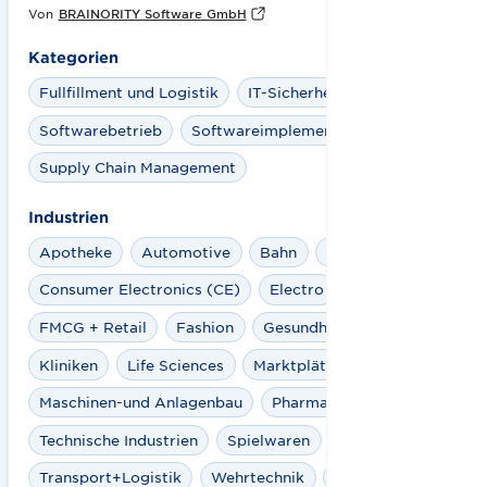
Von
BRAINORITY Software GmbH
Kategorien
Fullfillment und Logistik
IT-Sicherheit
Softwarebetrieb
Softwareimplementierung
Supply Chain Management
Industrien
Apotheke
Automotive
Bahn
Bauwirtschaft
Consumer Electronics (CE)
Electro
FMCG + Retail
Fashion
Gesundheitswesen
Kliniken
Life Sciences
Marktplätze
Maschinen-und Anlagenbau
Pharma
Technische Industrien
Spielwaren
Rail
Transport+Logistik
Wehrtechnik
Windindustrie