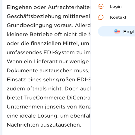
Login
Eingehen oder Aufrechterhalten der
Geschäftsbeziehung mittlerweile sogar als
Kontakt
Grundbedingung voraus. Allerdings haben
Engl
kleinere Betriebe oft nicht die Möglichkeit
Deut
oder die finanziellen Mittel, um ein
umfassendes EDI-System zu implementieren.
Wenn ein Lieferant nur wenige Daten und
Dokumente austauschen muss, lohnt sich der
Einsatz eines sehr großen EDI-Systems
zudem oftmals nicht. Doch auch für KMU
bietet TrueCommerce DiCentral
Unternehmen jenseits von Konzerngrößen
eine ideale Lösung, um ebenfalls per EDI
Nachrichten auszutauschen.