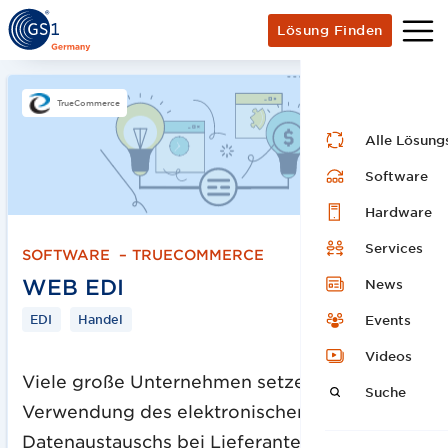
Lösung Finden
TrueCommerce
Alle Lösung
Software
Hardware
Services
SOFTWARE
–
TRUECOMMERCE
WEB EDI
News
EDI
Handel
Events
Videos
Viele große Unternehmen setzen die
Suche
Verwendung des elektronischen
Datenaustauschs bei Lieferanten für das