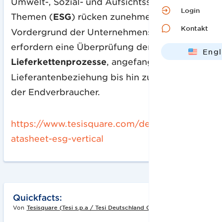
Umwelt-, Sozial- und Aufsichtsstruktur-
Login
Themen (
ESG
) rücken zunehmend in den
Kontakt
Vordergrund der Unternehmensführung und
erfordern eine Überprüfung der wichtigsten
Engl
Lieferkettenprozesse
, angefangen bei der
Deut
Lieferantenbeziehung bis hin zur Einbindung
der Endverbraucher.
https://www.tesisquare.com/de/brochures/d
atasheet-esg-vertical
Quickfacts:
Von
Tesisquare (Tesi s.p.a / Tesi Deutschland GmbH)