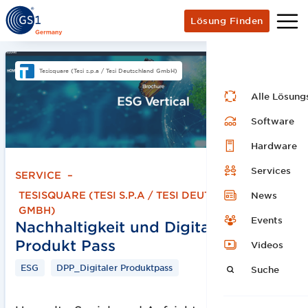
Lösung Finden
Tesisquare (Tesi s.p.a / Tesi Deutschland GmbH)
Alle Lösung
Software
Hardware
Services
SERVICE
–
TESISQUARE (TESI S.P.A / TESI DEUTSCHLAND
News
GMBH)
Events
Nachhaltigkeit und Digitaler
Produkt Pass
Videos
ESG
DPP_Digitaler Produktpass
Suche