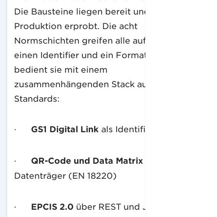
Die Bausteine liegen bereit und sind in
Produktion erprobt. Die acht
Normschichten greifen alle auf dasselbe zu,
einen Identifier und ein Format. OpenEPCIS
bedient sie mit einem
zusammenhängenden Stack aus etablierten
Standards:
·
GS1 Digital Link
als Identifier (EN 18219)
·
QR-Code und Data Matrix
als
Datenträger (EN 18220)
·
EPCIS 2.0
über REST und JSON-LD für