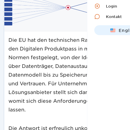
Login
Kontakt
Engl
Deut
Die EU hat den technischen Rahmen für
den Digitalen Produktpass in mehreren
Normen festgelegt, von der Identifikation
über Datenträger, Datenaustausch, API und
Datenmodell bis zu Speicherung, Zugriff
und Vertrauen. Für Unternehmen und
Lösungsanbieter stellt sich damit die Frage,
womit sich diese Anforderungen umsetzen
lassen.
Die Antwort ist erfreulich unkompliziert: