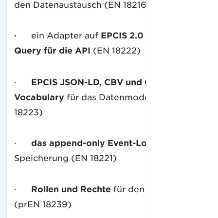
den Datenaustausch (EN 18216)
·
ein Adapter auf
EPCIS 2.0 Capture
und
Query für die API
(EN 18222)
·
EPCIS JSON-LD, CBV und GS1 Web
Vocabulary
für das Datenmodell (EN
18223)
·
das append-only Event-Log
für die
Speicherung (EN 18221)
·
Rollen und Rechte
für den Zugriff
(prEN 18239)