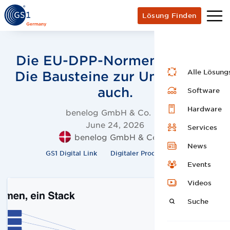
Lösung Finden
Die EU-DPP-Normen sind da.
Alle Lösung
Die Bausteine zur Umsetzung
auch.
Software
Hardware
benelog GmbH & Co. KG
June 24, 2026
Services
benelog GmbH & Co.KG
News
GS1 Digital Link
Digitaler Produktpass
Events
Videos
Suche