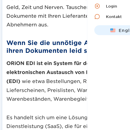
Login
Geld, Zeit und Nerven. Tauschen Sie
Dokumente mit Ihren Lieferanten und
Kontakt
Abnehmern aus.
Engl
Deut
Wenn Sie die unnötige Arbeit mit
ihren Dokumenten leid sind
ORiON EDI ist ein System für den
elektronischen Austausch von Dokumenten
(EDI)
wie etwa Bestellungen, Rechnungen,
Lieferscheinen, Preislisten, Warenkatalogen,
Warenbeständen, Warenbegleitpapieren u. a
Es handelt sich um eine Lösung in Form einer
Dienstleistung (SaaS), die für einen