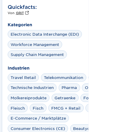
Quickfacts:
Von
GRiT
Kategorien
Electronic Data Interchange (EDI)
Workforce Management
Supply Chain Management
Industrien
Travel Retail
Telekommunikation
Spielwaren
Technische Industrien
Pharma
Obst & Gemüse
Molkereiprodukte
Getraenke
Foodservice
Fleisch
Fisch
FMCG + Retail
Electro
E-Commerce / Marktplätze
Consumer Electronics (CE)
Beautycare