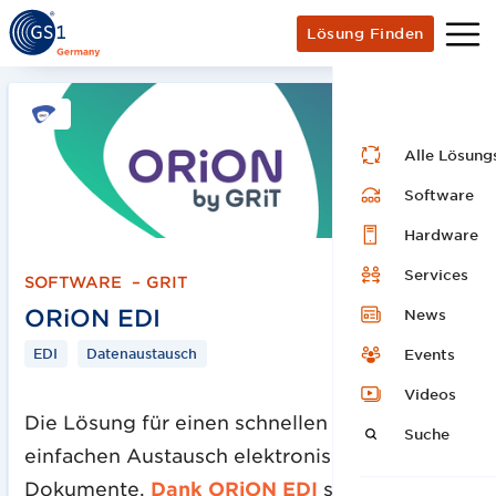
Lösung Finden
Alle Lösung
Software
Hardware
Services
SOFTWARE
–
GRIT
ORiON EDI
News
EDI
Datenaustausch
Events
Videos
Die Lösung für einen schnellen und
Suche
einfachen Austausch elektronischer
Dokumente.
Dank ORiON EDI
sparen Sie