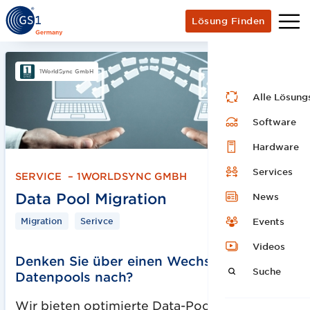
Lösung Finden
1WorldSync GmbH
Alle Lösung
Software
Hardware
Services
SERVICE
–
1WORLDSYNC GMBH
Data Pool Migration
News
Migration
Serivce
Events
Videos
Denken Sie über einen Wechsel des
Suche
Datenpools nach?
Wir bieten optimierte Data-Pool-Übergangs-