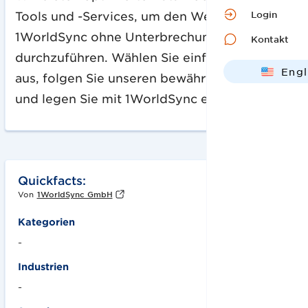
Login
Tools und -Services, um den Wechsel zu
1WorldSync ohne Unterbrechungen
Kontakt
durchzuführen. Wählen Sie einfach ein Paket
Engl
aus, folgen Sie unseren bewährten Schritten,
Deut
und legen Sie mit 1WorldSync einfach los!
Quickfacts:
Von
1WorldSync GmbH
Kategorien
-
Industrien
-