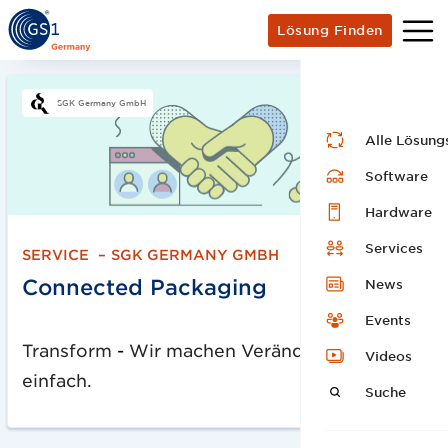
Lösung Finden
SGK Germany GmbH
Alle Lösung
Software
Hardware
Services
SERVICE
–
SGK GERMANY GMBH
Connected Packaging
News
Events
Transform
-
Wir machen Veränderungen
Videos
einfach.
Suche