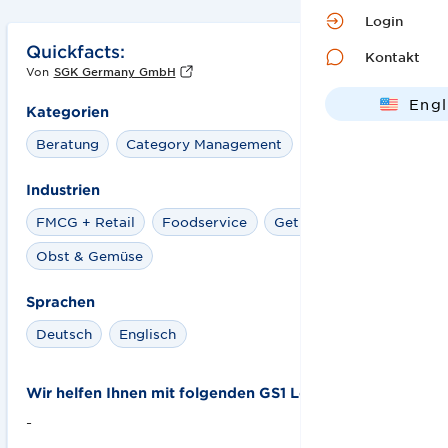
Login
Quickfacts:
Kontakt
Von
SGK Germany GmbH
Engl
Kategorien
Deut
Beratung
Category Management
Industrien
FMCG + Retail
Foodservice
Getraenke
Obst & Gemüse
Sprachen
Deutsch
Englisch
Wir helfen Ihnen mit folgenden GS1 Lösungen:
-