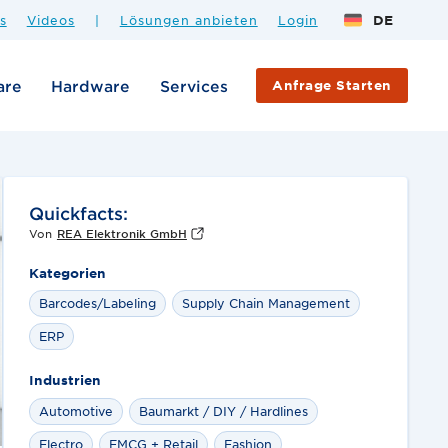
s
Videos
|
Lösungen anbieten
Login
DE
are
Hardware
Services
Anfrage Starten
Quickfacts:
Von
REA Elektronik GmbH
Kategorien
Barcodes/Labeling
Supply Chain Management
ERP
Industrien
Automotive
Baumarkt / DIY / Hardlines
Electro
FMCG + Retail
Fashion