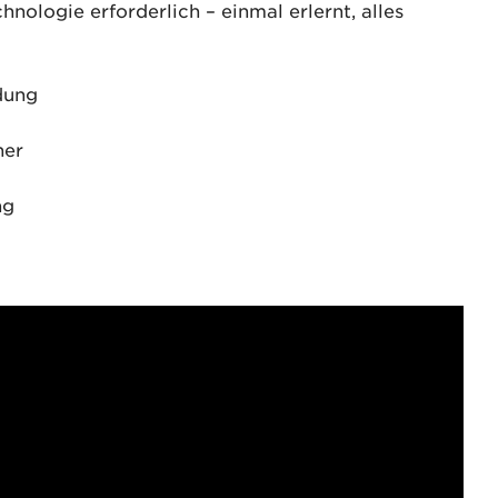
nologie erforderlich – einmal erlernt, alles
dung
her
ng