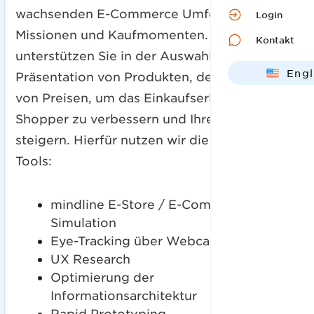
wachsenden E-Commerce Umfeld, seinen
Login
Missionen und Kaufmomenten. Wir
Kontakt
unterstützen Sie in der Auswahl und
Engl
Präsentation von Produkten, der Festlegung
Deut
von Preisen, um das Einkaufserlebnis für den
Shopper zu verbessern und Ihren Umsatz zu
steigern. Hierfür nutzen wir die folgenden
Tools:
mindline E-Store / E-Commerce
Simulation
Eye-Tracking über Webcam
UX Research
Optimierung der
Informationsarchitektur
Rapid Prototyping