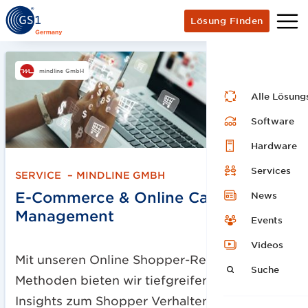
Lösung Finden
mindline GmbH
Alle Lösung
Software
Hardware
Services
SERVICE
–
MINDLINE GMBH
E-Commerce & Online Category
News
Management​
Events
Videos
Mit unseren Online Shopper-Research
Suche
Methoden bieten wir tiefgreifende Key
Insights zum Shopper Verhalten im