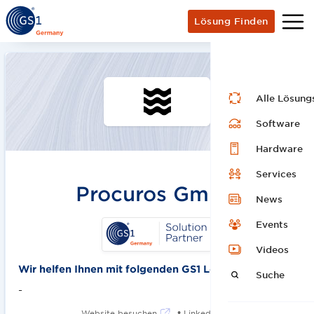
Lösung Finden
Alle Lösung
Software
Hardware
Services
Procuros GmbH
News
Events
Videos
Wir helfen Ihnen mit folgenden GS1 Lösungen:
Suche
-
•
Website besuchen
LinkedIn