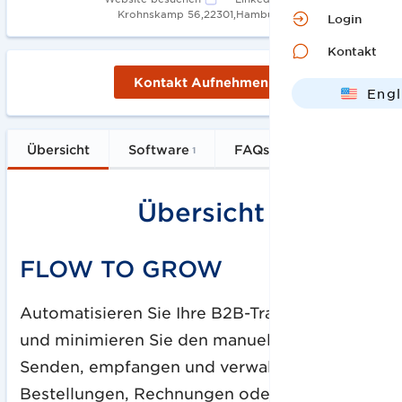
Krohnskamp 56,22301,Hamburg
Login
Kontakt
Kontakt Aufnehmen
Engl
Deut
Übersicht
Software
FAQs
1
5
Übersicht
FLOW TO GROW
Automatisieren Sie Ihre B2B-Transaktionen
und minimieren Sie den manuellen Aufwand.
Senden, empfangen und verwalten Sie
Bestellungen, Rechnungen oder Lieferavise