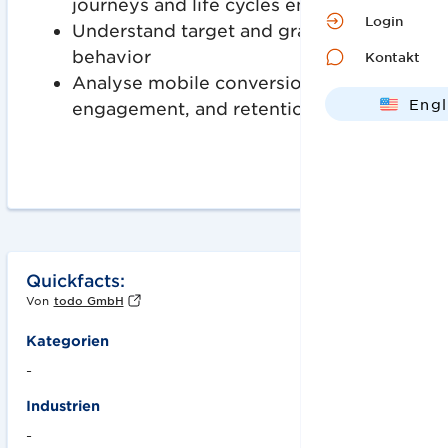
journeys and life cycles end-to-end
Login
Understand target and gray market
behavior
Kontakt
Analyse mobile conversion,
Engl
engagement, and retention rates
Deut
Quickfacts:
Von
todo GmbH
Kategorien
-
Industrien
-