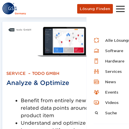
Lösung Finden
todo GmbH
Alle Lösung
Software
Hardware
Services
SERVICE
–
TODO GMBH
Analyze & Optimize
News
Events
Benefit from entirely new product-
Videos
related data points around each
Suche
product item
Understand and optimize your product