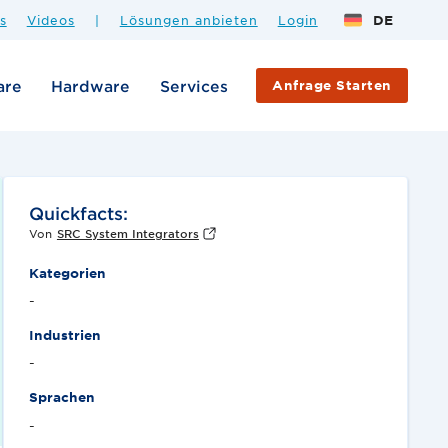
s
Videos
|
Lösungen anbieten
Login
DE
are
Hardware
Services
Anfrage Starten
Quickfacts:
Von
SRC System Integrators
Kategorien
-
Industrien
-
Sprachen
-