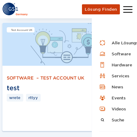
Lösung Finden
Test Account UK
Alle Lösung
Software
Hardware
Services
SOFTWARE
–
TEST ACCOUNT UK
test
News
wrete
rttyy
Events
Videos
Suche