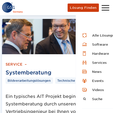
Lösung Finden
Alle Lösung
Software
Hardware
Services
SERVICE
–
Systemberatung
News
Bildverarbeitungslösungen
Technische Beratung
Events
Videos
Ein typisches AIT Projekt beginnt mit einer
Suche
Systemberatung durch unseren erfahrenen
Vertriebsingenieur bei Ihnen vor Ort oder per