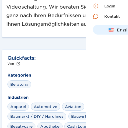
Login
Videoschaltung. Wir beraten Sie individuell
ganz nach Ihren Bedürfnissen und zeigen
Kontakt
Ihnen Lösungsmöglichkeiten auf.
Engl
Deut
Quickfacts:
Von
Kategorien
Beratung
Industrien
Apparel
Automotive
Aviation
Bahn
Baumarkt / DIY / Hardlines
Bauwirtschaft
Beautycare
Apotheke
Cash Logistics