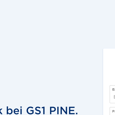
E
 bei GS1 PINE.
P