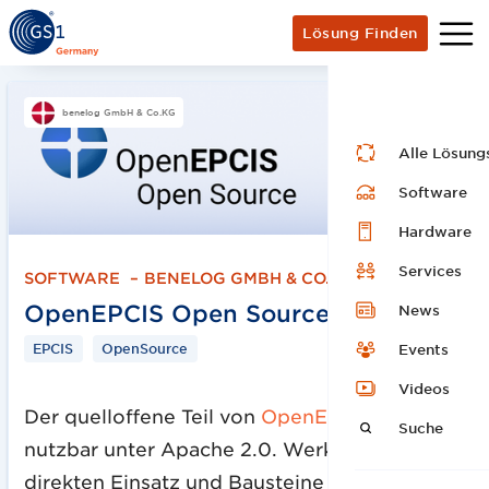
Lösung Finden
benelog GmbH & Co.KG
Alle Lösung
Software
Hardware
Services
SOFTWARE
–
BENELOG GMBH & CO.KG
OpenEPCIS Open Source
News
EPCIS
OpenSource
Events
Videos
Der quelloffene Teil von
OpenEPCIS
, frei
Suche
nutzbar unter Apache 2.0. Werkzeuge zum
direkten Einsatz und Bausteine für die eigene