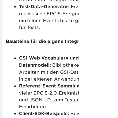
Test-Data-Generator:
Erzeugt
realistische EPCIS-Ereignisdaten, von
einzelnen Events bis zu großen Mengen
für Tests.
Bausteine für die eigene Integration:
GS1 Web Vocabulary und EPCIS-
Datenmodell:
Bibliotheken zum
Arbeiten mit den GS1-Datenstrukturen
in der eigenen Anwendung.
Referenz-Event-Sammlung:
Beispiele
vieler EPCIS-2.0-Ereignistypen in XML
und JSON-LD, zum Testen und
Einarbeiten.
Client-SDK-Beispiele:
Beispielcode in