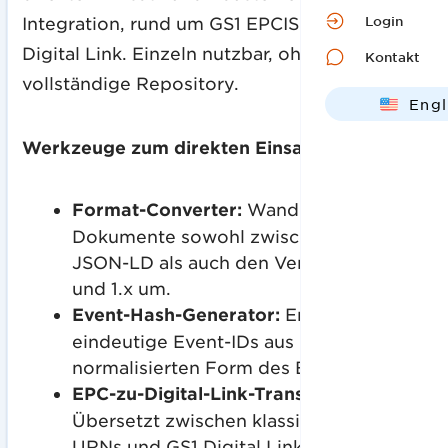
Login
Integration, rund um GS1 EPCIS und GS1
Digital Link. Einzeln nutzbar, ohne das
Kontakt
vollständige Repository.
Engl
Deut
Werkzeuge zum direkten Einsatz:
Format-Converter:
Wandelt EPCIS-
Dokumente sowohl zwischen XML und
JSON-LD als auch den Versionen 2.x
und 1.x um.
Event-Hash-Generator:
Erzeugt stabile,
eindeutige Event-IDs aus einer
normalisierten Form des Events.
EPC-zu-Digital-Link-Translator:
Übersetzt zwischen klassischen EPC-
URNs und GS1 Digital Link.