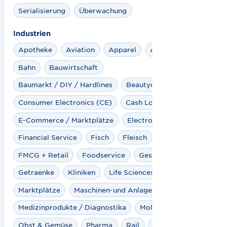
Serialisierung
Überwachung
Industrien
Apotheke
Aviation
Apparel
Automotive
Bahn
Bauwirtschaft
Baumarkt / DIY / Hardlines
Beautycare
Consumer Electronics (CE)
Cash Logistics
E-Commerce / Marktplätze
Electro
Fashion
Financial Service
Fisch
Fleisch
FMCG + Retail
Foodservice
Gesundheitswesen
Getraenke
Kliniken
Life Sciences
Marktplätze
Maschinen-und Anlagenbau
Medizinprodukte / Diagnostika
Molkereiprodukte
Obst & Gemüse
Pharma
Rail
Spielwaren