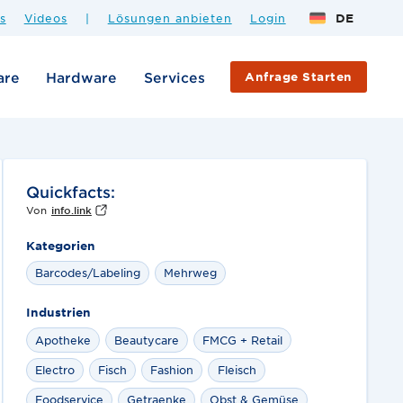
s
Videos
|
Lösungen anbieten
Login
DE
are
Hardware
Services
Anfrage Starten
Quickfacts:
Von
info.link
Kategorien
Barcodes/Labeling
Mehrweg
Industrien
Apotheke
Beautycare
FMCG + Retail
Electro
Fisch
Fashion
Fleisch
Foodservice
Getraenke
Obst & Gemüse