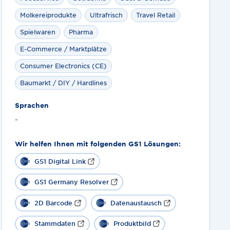
Molkereiprodukte
Ultrafrisch
Travel Retail
Spielwaren
Pharma
E-Commerce / Marktplätze
Consumer Electronics (CE)
Baumarkt / DIY / Hardlines
Sprachen
-
Wir helfen Ihnen mit folgenden GS1 Lösungen:
GS1 Digital Link
GS1 Germany Resolver
2D Barcode
Datenaustausch
Stammdaten
Produktbild