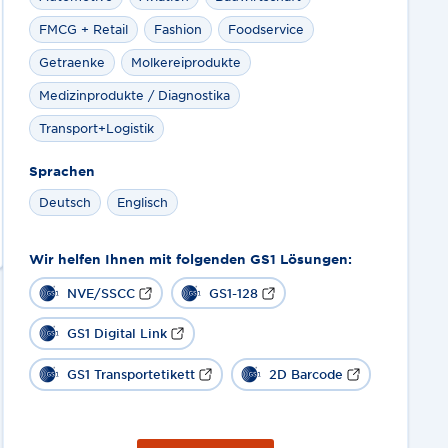
FMCG + Retail
Fashion
Foodservice
Getraenke
Molkereiprodukte
Medizinprodukte / Diagnostika
Transport+Logistik
Sprachen
Deutsch
Englisch
Wir helfen Ihnen mit folgenden GS1 Lösungen:
NVE/SSCC
GS1-128
GS1 Digital Link
GS1 Transportetikett
2D Barcode