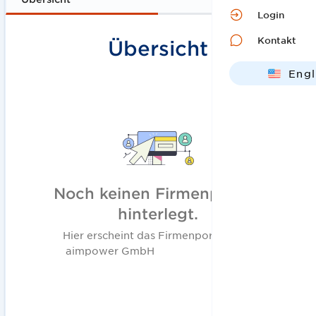
Login
Kontakt
Übersicht
Engl
Deut
Noch keinen Firmenportait
hinterlegt.
Hier erscheint das Firmenportait von
aimpower GmbH