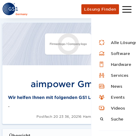
Lösung Finden
Alle Lösung
Software
Hardware
Services
aimpower GmbH
News
Events
Wir helfen Ihnen mit folgenden GS1 Lösungen:
-
Videos
Postfach 20 23 36, 20216 Hamburg
Suche
Übersicht