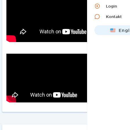
Login
Kontakt
Engl
Deut