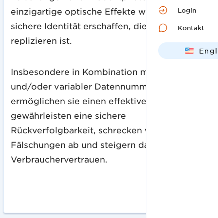
Login
einzigartige optische Effekte wird eine
sichere Identität erschaffen, die schwer zu
Kontakt
replizieren ist.
Engl
Deut
Insbesondere in Kombination mit QR Codes
und/oder variabler Datennummerierung,
ermöglichen sie einen effektiven Schutz,
gewährleisten eine sichere
Rückverfolgbarkeit, schrecken vor
Fälschungen ab und steigern das
Verbrauchervertrauen.