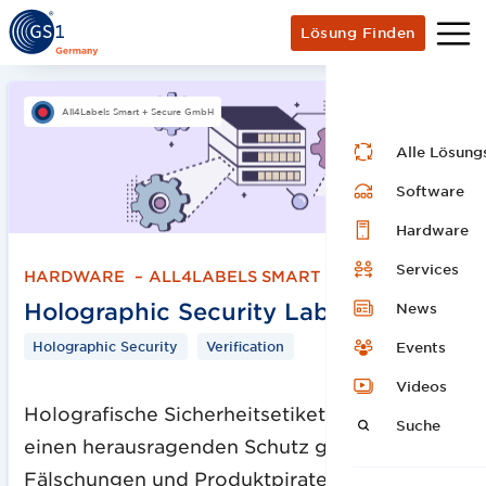
Lösung Finden
All4Labels Smart + Secure GmbH
Alle Lösung
Software
Hardware
Services
HARDWARE
–
ALL4LABELS SMART + SECURE GMBH
Holographic Security Labels
News
Holographic Security
Verification
Events
Videos
Holografische Sicherheitsetiketten bieten
Suche
einen herausragenden Schutz gegen
Fälschungen und Produktpiraterie. Durch