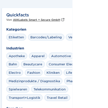
Quickfacts
Von
All4Labels Smart + Secure GmbH
Kategorien
Etiketten
Barcodes/Labeling
Verifikation
Industrien
Apotheke
Apparel
Automotive
Aviation
Bahn
Beautycare
Consumer Electronics (CE)
Electro
Fashion
Kliniken
Life Sciences
Medizinprodukte / Diagnostika
Pharma
Rail
Spielwaren
Telekommunikation
Transport+Logistik
Travel Retail