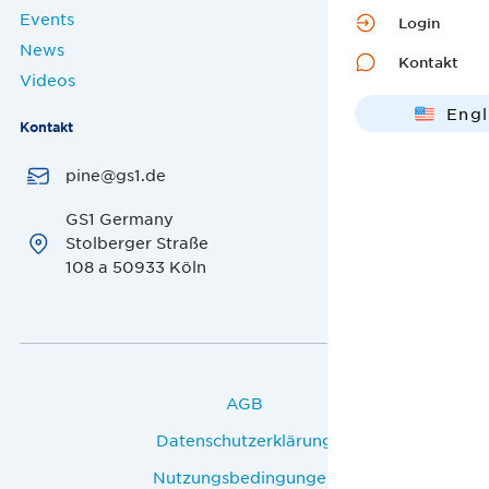
Events
Login
News
Kontakt
Videos
Engl
Kontakt
Deut
pine@gs1.de
GS1 Germany
Stolberger Straße
108 a 50933 Köln
AGB
Datenschutzerklärung
Nutzungsbedingungen