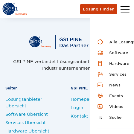
Lösung Finden
Alle Lösung
Software
GS1 PINE verbindet Lösungsanbieter, Handel und
Hardware
Industrieunternehmen.
Services
News
Seiten
GS1 PINE
Events
Lösungsanbieter
Homepage
Übersicht
Videos
Login
Software Übersicht
Kontakt
Suche
Services Übersicht
Hardware Übersicht